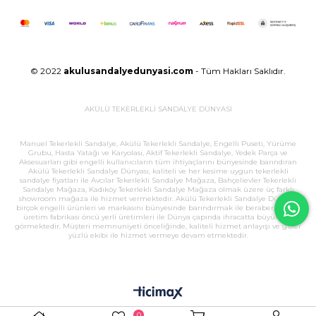
© 2022
akulusandalyedunyasi.com
- Tüm Hakları Saklıdır.
AKÜLÜ TEKERLEKLİ SANDALYE DÜNYASI
Manuel Tekerlekli Sandalye, Akülü Tekerlekli Sandalye, Engelli Puseti, Yürüme
Grubu, Hasta Yatağı ve Karyolası, Aktif Tekerlekli Sandalye, Yedek Parça ve
Aksesuarları gibi engelli kullanıcıların tüm ihtiyaçlarını bünyesinde barındıran
Akülü Tekerlekli Sandalye Dünyası, kaliteli ve her kesime uygun tekerlekli
sandalye fiyatları ile Avcılar Tekerlekli Sandalye Mağaza, Bahçelievler Tekerlekli
Sandalye Mağaza, Kadıköy Tekerlekli Sandalye Mağaza olmak üzere üç farklı
showroom mağaza ile hizmet vermektedir. Akülü Tekerlekli Sandalye Dünyası,
birçok engelli ürünleri ve markasını bünyesinde barındırmak ile beraber, büyük
üretim fabrikası öncü yerli üretimleri ile Dünya çapında ihracatta büyük ilgi
görmektedir. Müşteri memnuniyeti önceliğinde, kaliteli hizmet anlayışı ve güler
yüzlü ekibi ile hizmet vermeye devam etmektedir.
0