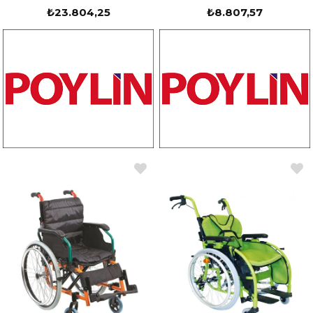
₺23.804,25
₺8.807,57