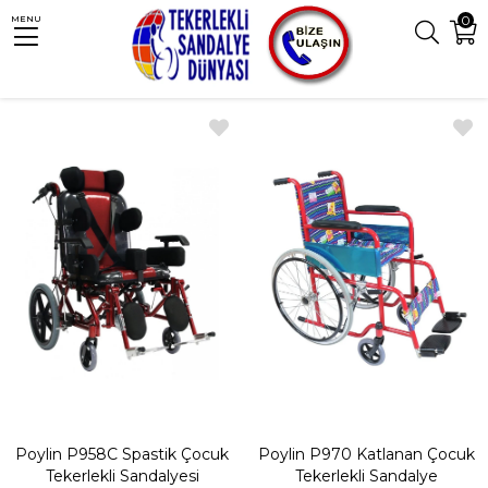
0
MENU
Anasayfa
Tekerlekli Sandalye
Çocuk Tekerlekli Sandalye
Sıralama
Filtreleme
Poylin P958C Spastik Çocuk
Poylin P970 Katlanan Çocuk
Tekerlekli Sandalyesi
Tekerlekli Sandalye