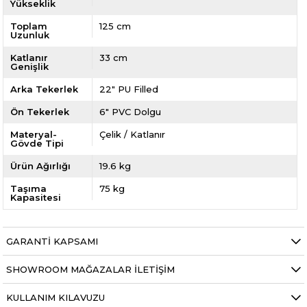
Yükseklik
Toplam
125 cm
Uzunluk
Katlanır
33 cm
Genişlik
Arka Tekerlek
22" PU Filled
Ön Tekerlek
6" PVC Dolgu
Materyal-
Çelik / Katlanır
Gövde Tipi
Ürün Ağırlığı
19.6 kg
Taşıma
75 kg
Kapasitesi
GARANTI KAPSAMI
SHOWROOM MAĞAZALAR İLETIŞIM
KULLANIM KILAVUZU