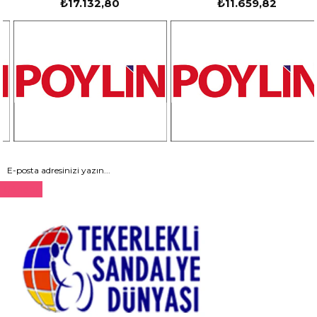
₺17.132,80
₺11.659,82
Gönder