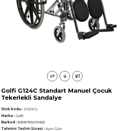
Golfi G124C Standart Manuel Çocuk
Tekerlekli Sandalye
Stok Kodu
(G124C)
Marka
:
Golfi
Barkod
:
8698785010653
Tahmini Teslim Süresi
:
Aynı Gün