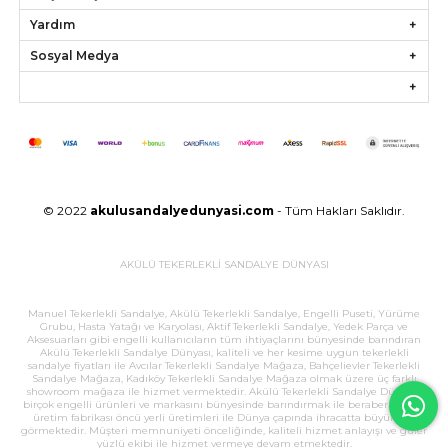
Yardım
Sosyal Medya
© 2022
akulusandalyedunyasi.com
- Tüm Hakları Saklıdır.
AKÜLÜ TEKERLEKLİ SANDALYE DÜNYASI
Manuel Tekerlekli Sandalye, Akülü Tekerlekli Sandalye, Engelli Puseti, Yürüme
Grubu, Hasta Yatağı ve Karyolası, Aktif Tekerlekli Sandalye, Yedek Parça ve
Aksesuarları gibi engelli kullanıcıların tüm ihtiyaçlarını bünyesinde barındıran
Akülü Tekerlekli Sandalye Dünyası, kaliteli ve her kesime uygun tekerlekli
sandalye fiyatları ile Avcılar Tekerlekli Sandalye Mağaza, Bahçelievler Tekerlekli
Sandalye Mağaza, Kadıköy Tekerlekli Sandalye Mağaza olmak üzere üç farklı
showroom mağaza ile hizmet vermektedir. Akülü Tekerlekli Sandalye Dünyası,
birçok engelli ürünleri ve markasını bünyesinde barındırmak ile beraber, büyük
üretim fabrikası öncü yerli üretimleri ile Dünya çapında ihracatta büyük ilgi
görmektedir. Müşteri memnuniyeti önceliğinde, kaliteli hizmet anlayışı ve güler
yüzlü ekibi ile hizmet vermeye devam etmektedir.