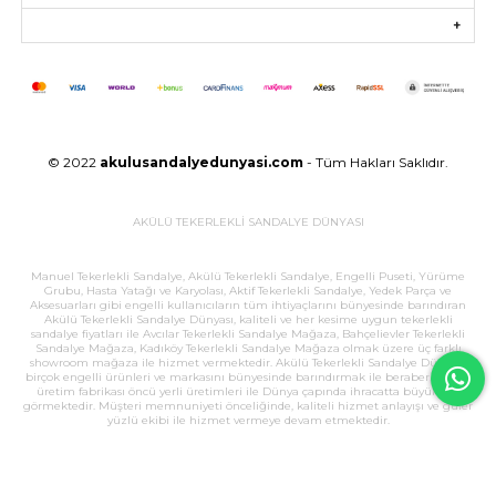
© 2022
akulusandalyedunyasi.com
- Tüm Hakları Saklıdır.
AKÜLÜ TEKERLEKLİ SANDALYE DÜNYASI
Manuel Tekerlekli Sandalye, Akülü Tekerlekli Sandalye, Engelli Puseti, Yürüme
Grubu, Hasta Yatağı ve Karyolası, Aktif Tekerlekli Sandalye, Yedek Parça ve
Aksesuarları gibi engelli kullanıcıların tüm ihtiyaçlarını bünyesinde barındıran
Akülü Tekerlekli Sandalye Dünyası, kaliteli ve her kesime uygun tekerlekli
sandalye fiyatları ile Avcılar Tekerlekli Sandalye Mağaza, Bahçelievler Tekerlekli
Sandalye Mağaza, Kadıköy Tekerlekli Sandalye Mağaza olmak üzere üç farklı
showroom mağaza ile hizmet vermektedir. Akülü Tekerlekli Sandalye Dünyası,
birçok engelli ürünleri ve markasını bünyesinde barındırmak ile beraber, büyük
üretim fabrikası öncü yerli üretimleri ile Dünya çapında ihracatta büyük ilgi
görmektedir. Müşteri memnuniyeti önceliğinde, kaliteli hizmet anlayışı ve güler
yüzlü ekibi ile hizmet vermeye devam etmektedir.