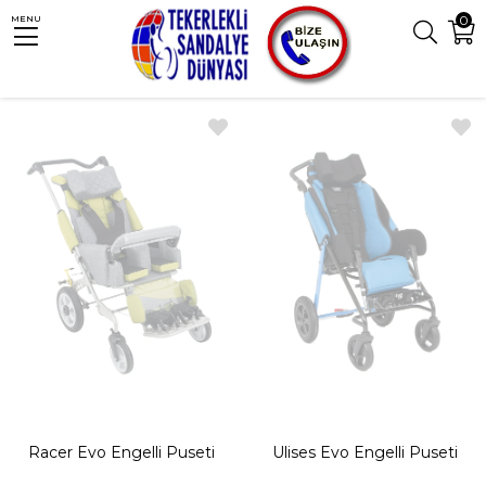
0
MENU
Anasayfa
Akces-Med
Sıralama
Filtreleme
Racer Evo Engelli Puseti
Ulises Evo Engelli Puseti