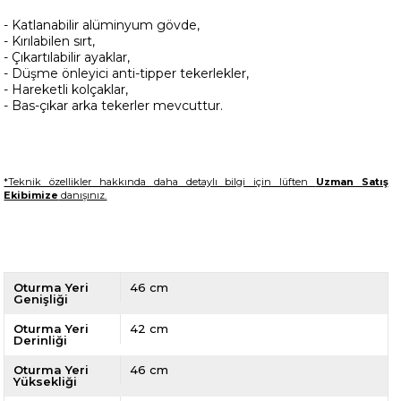
- Katlanabilir alüminyum gövde,
- Kırılabilen sırt,
- Çıkartılabilir ayaklar,
- Düşme önleyici anti-tipper tekerlekler,
- Hareketli kolçaklar,
- Bas-çıkar arka tekerler mevcuttur.
*Teknik özellikler hakkında daha detaylı bilgi için lüften
Uzman Satış
Ekibimize
danışınız.
Oturma Yeri
46 cm
Genişliği
Oturma Yeri
42 cm
Derinliği
Oturma Yeri
46 cm
Yüksekliği