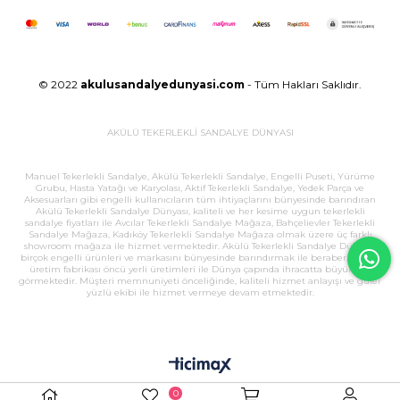
© 2022
akulusandalyedunyasi.com
- Tüm Hakları Saklıdır.
AKÜLÜ TEKERLEKLİ SANDALYE DÜNYASI
Manuel Tekerlekli Sandalye, Akülü Tekerlekli Sandalye, Engelli Puseti, Yürüme
Grubu, Hasta Yatağı ve Karyolası, Aktif Tekerlekli Sandalye, Yedek Parça ve
Aksesuarları gibi engelli kullanıcıların tüm ihtiyaçlarını bünyesinde barındıran
Akülü Tekerlekli Sandalye Dünyası, kaliteli ve her kesime uygun tekerlekli
sandalye fiyatları ile Avcılar Tekerlekli Sandalye Mağaza, Bahçelievler Tekerlekli
Sandalye Mağaza, Kadıköy Tekerlekli Sandalye Mağaza olmak üzere üç farklı
showroom mağaza ile hizmet vermektedir. Akülü Tekerlekli Sandalye Dünyası,
birçok engelli ürünleri ve markasını bünyesinde barındırmak ile beraber, büyük
üretim fabrikası öncü yerli üretimleri ile Dünya çapında ihracatta büyük ilgi
görmektedir. Müşteri memnuniyeti önceliğinde, kaliteli hizmet anlayışı ve güler
yüzlü ekibi ile hizmet vermeye devam etmektedir.
0