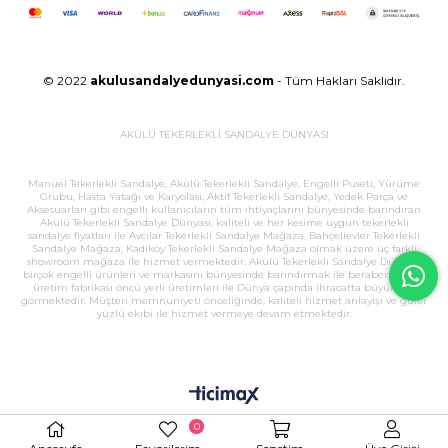
© 2022
akulusandalyedunyasi.com
- Tüm Hakları Saklıdır.
AKÜLÜ TEKERLEKLİ SANDALYE DÜNYASI
Manuel Tekerlekli Sandalye, Akülü Tekerlekli Sandalye, Engelli Puseti, Yürüme
Grubu, Hasta Yatağı ve Karyolası, Aktif Tekerlekli Sandalye, Yedek Parça ve
Aksesuarları gibi engelli kullanıcıların tüm ihtiyaçlarını bünyesinde barındıran
Akülü Tekerlekli Sandalye Dünyası, kaliteli ve her kesime uygun tekerlekli
sandalye fiyatları ile Avcılar Tekerlekli Sandalye Mağaza, Bahçelievler Tekerlekli
Sandalye Mağaza, Kadıköy Tekerlekli Sandalye Mağaza olmak üzere üç farklı
showroom mağaza ile hizmet vermektedir. Akülü Tekerlekli Sandalye Dünyası,
birçok engelli ürünleri ve markasını bünyesinde barındırmak ile beraber, büyük
üretim fabrikası öncü yerli üretimleri ile Dünya çapında ihracatta büyük ilgi
görmektedir. Müşteri memnuniyeti önceliğinde, kaliteli hizmet anlayışı ve güler
yüzlü ekibi ile hizmet vermeye devam etmektedir.
0