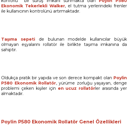
konforlu bir sürüş imkanı sunmakta olan
Poylin P580
Ekonomik Tekerlekli Walker
, el tutma yerlerindeki frenler
ile kullanıcının kontrolünü artırmaktadır.
Taşıma sepeti
de bulunan modelde kullanıcılar büyük
olmayan eşyalarını rollatör ile birlikte taşıma imkanına da
sahiptir.
Oldukça pratik bir yapıda ve son derece kompakt olan
Poylin
P580 Ekonomik Rollatör
, yürüme zorluğu yaşayan, denge
problemi çeken kişiler için
en ucuz rollatör
ler arasında yer
almaktadır.
Poylin P580 Ekonomik Rollatör
Genel Özellikleri