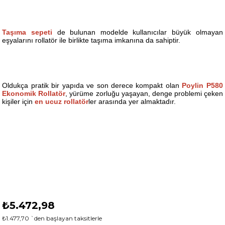
Taşıma sepeti
de bulunan modelde kullanıcılar büyük olmayan
eşyalarını rollatör ile birlikte taşıma imkanına da sahiptir.
Oldukça pratik bir yapıda ve son derece kompakt olan
Poylin P580
Ekonomik Rollatör
, yürüme zorluğu yaşayan, denge problemi çeken
kişiler için
en ucuz rollatör
ler arasında yer almaktadır.
₺5.472,98
₺1.477,70
`den başlayan taksitlerle