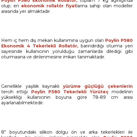
Poylin P580 Ekonomik Rollatör,
toplam 7 kg ağırlığında
olup; en
ekonomik rollatör fiyat
larına sahip olan modeller
arasında yer almaktadır.
Hem iç hem dış mekan kullanımına uygun olan
Poylin P580
Ekonomik 4 Tekerlekli Rollatör,
barındırdığı oturma yeri
sayesinde kullanıcının yorulduğu zamanlarda dilediği gibi
oturmasına ve dinlenmesine imkan tanımaktadır.
Genellikle yaşlılık kaynaklı
yürüme güçlüğü çekenlerin
tercih ettiği
Poylin P580 Tekerlekli Yürüteç
modelinin
yüksekliği kullanıcının boyuna göre 78-89 cm arası
ayarlanabilmektedir.
8" boyutundaki silikon dolgu ön ve arka tekerlekleri ile