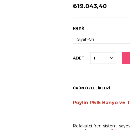
₺19.043,40
Renk
ADET
ÜRÜN ÖZELLIKLERI
Poylin P615 Banyo ve 
Refakatçi fren sistemi saye