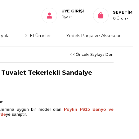
ÜYE GIRIŞI
SEPETIM
Üye Ol
0
Ürün
ryola
2. El Ürünler
Yedek Parça ve Aksesuar
< < Önceki Sayfaya Dön
 Tuvalet Tekerlekli Sandalye
ün
anımına uygun bir model olan
Poylin P615 Banyo ve
vde
ye sahiptir.