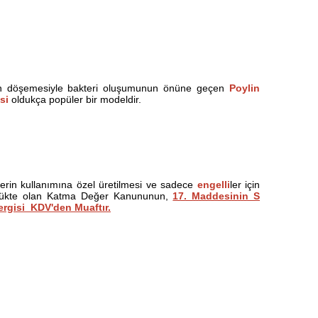
yan döşemesiyle bakteri oluşumunun önüne geçen
Poylin
si
oldukça popüler bir modeldir.
lerin kullanımına özel üretilmesi ve sadece
engelli
ler için
rülükte olan Katma Değer Kanununun,
17. Maddesinin S
rgisi KDV'den Muaftır.