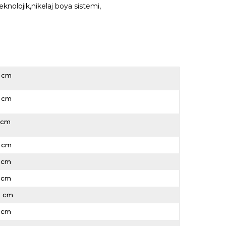
knolojik,nikelaj boya sistemi,
 cm
 cm
 cm
 cm
 cm
 cm
5 cm
8 cm