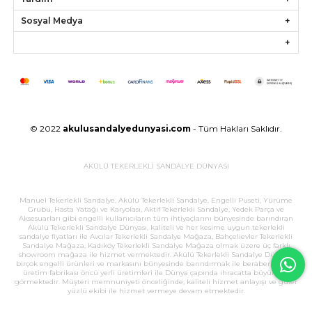
Sosyal Medya
© 2022
akulusandalyedunyasi.com
- Tüm Hakları Saklıdır.
AKÜLÜ TEKERLEKLİ SANDALYE DÜNYASI
Manuel Tekerlekli Sandalye, Akülü Tekerlekli Sandalye, Engelli Puseti, Yürüme
Grubu, Hasta Yatağı ve Karyolası, Aktif Tekerlekli Sandalye, Yedek Parça ve
Aksesuarları gibi engelli kullanıcıların tüm ihtiyaçlarını bünyesinde barındıran
Akülü Tekerlekli Sandalye Dünyası, kaliteli ve her kesime uygun tekerlekli
sandalye fiyatları ile Avcılar Tekerlekli Sandalye Mağaza, Bahçelievler Tekerlekli
Sandalye Mağaza, Kadıköy Tekerlekli Sandalye Mağaza olmak üzere üç farklı
showroom mağaza ile hizmet vermektedir. Akülü Tekerlekli Sandalye Dünyası,
birçok engelli ürünleri ve markasını bünyesinde barındırmak ile beraber, büyük
üretim fabrikası öncü yerli üretimleri ile Dünya çapında ihracatta büyük ilgi
görmektedir. Müşteri memnuniyeti önceliğinde, kaliteli hizmet anlayışı ve güler
yüzlü ekibi ile hizmet vermeye devam etmektedir.