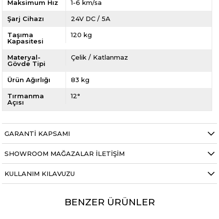
Maksimum Hız
1-6 km/sa
Şarj Cihazı
24V DC / 5A
Taşıma
120 kg
Kapasitesi
Materyal-
Çelik / Katlanmaz
Gövde Tipi
Ürün Ağırlığı
83 kg
Tırmanma
12°
Açısı
GARANTI KAPSAMI
SHOWROOM MAĞAZALAR İLETIŞIM
KULLANIM KILAVUZU
BENZER ÜRÜNLER