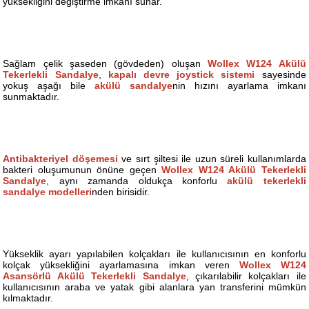
yüksekliğini değiştirme imkanı sunar.
Sağlam çelik şaseden (gövdeden) oluşan
Wollex W124 Akülü
Tekerlekli Sandalye
,
kapalı devre joystick sistemi
sayesinde
yokuş aşağı bile
akülü sandalye
nin hızını ayarlama imkanı
sunmaktadır.
Antibakteriyel döşemesi
ve sırt şiltesi ile uzun süreli kullanımlarda
bakteri oluşumunun önüne geçen
Wollex W124 Akülü Tekerlekli
Sandalye
, aynı zamanda oldukça konforlu
akülü tekerlekli
sandalye modelleri
nden birisidir.
Yükseklik ayarı yapılabilen kolçakları ile kullanıcısının en konforlu
kolçak yüksekliğini ayarlamasına imkan veren
Wollex W124
Asansörlü Akülü Tekerlekli Sandalye
, çıkarılabilir kolçakları ile
kullanıcısının araba ve yatak gibi alanlara yan transferini mümkün
kılmaktadır.