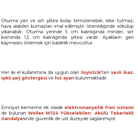
Oturma yeri ve sırt şiltesi kolay temizlenebilir, leke tutmaz,
hava alabilen kumaştan imal edilmiştir. İstenildiğinde sökülüp
yıkanabilir. Oturma yerinde 5 cm kalınlığında minder, sırt
kısmında 1,5 cm kalınlığında şiltesi vardır. Ayakların geri
kaymasını önlemek için baldırlık mevcuttur.
Her iki el kullanımına da uygun olan
Joyistcik
'ten
sesli ikaz
,
ışıklı şarj göstergesi
ve
hız ayarı
bulunmaktadır.
Emniyet kemerine ek olarak
elektromanyetik fren sistemi
de bulunan
Wollex W124 Yükselebilen Akülü Tekerlekli
Sandalye
sinde güvenlik de üst düzeyde sağlanmıştır.