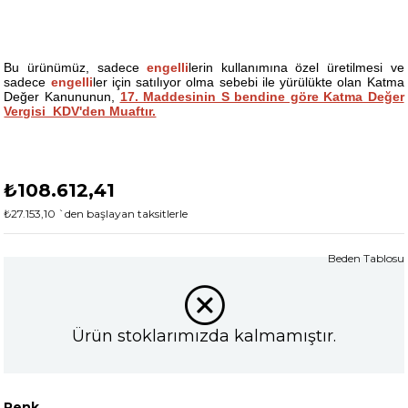
Bu ürünümüz, sadece
engelli
lerin kullanımına özel üretilmesi ve
sadece
engelli
ler için satılıyor olma sebebi ile yürülükte olan Katma
Değer Kanununun,
17. Maddesinin S bendine göre Katma Değer
Vergisi KDV'den Muaftır.
₺108.612,41
₺27.153,10
`den başlayan taksitlerle
Beden Tablosu
Ürün stoklarımızda kalmamıştır.
Renk