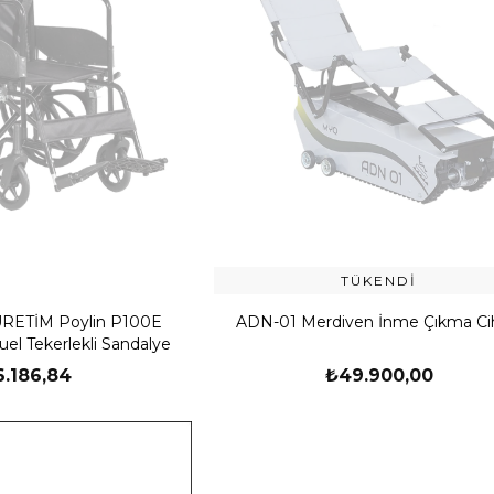
TÜKENDI
RETİM Poylin P100E
ADN-01 Merdiven İnme Çıkma Ci
l Tekerlekli Sandalye
6.186,84
₺49.900,00