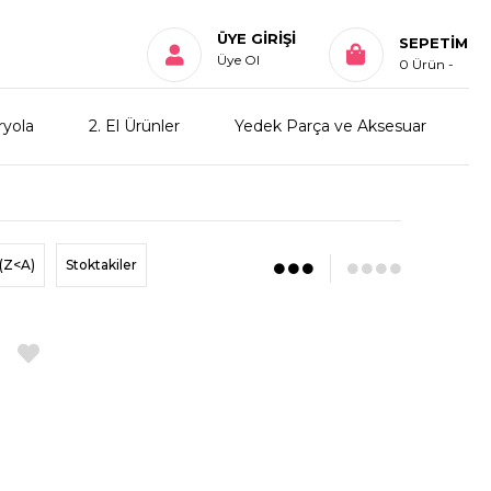
ÜYE GIRIŞI
SEPETIM
Üye Ol
0
Ürün
ryola
2. El Ürünler
Yedek Parça ve Aksesuar
(Z<A)
Stoktakiler